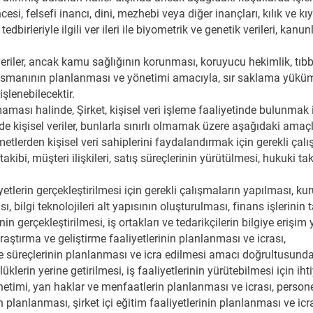
ncesi, felsefi inancı, dini, mezhebi veya diğer inançları, kılık ve k
dbirleriyle ilgili ver ileri ile biyometrik ve genetik verileri, kan
 veriler, ancak kamu sağlığının korunması, koruyucu hekimlik, tıbb
nansmanının planlanması ve yönetimi amacıyla, sır saklama yüküm
işlenebilecektir.
aması halinde, Şirket, kişisel veri işleme faaliyetinde bulunmak iç
e kişisel veriler, bunlarla sınırlı olmamak üzere aşağıdaki amaçl
etlerden kişisel veri sahiplerini faydalandırmak için gerekli çal
kibi, müşteri ilişkileri, satış süreçlerinin yürütülmesi, hukuki ta
yetlerin gerçekleştirilmesi için gerekli çalışmaların yapılması, kur
, bilgi teknolojileri alt yapısının oluşturulması, finans işlerinin 
rinin gerçekleştirilmesi, iş ortakları ve tedarikçilerin bilgiye erişim
araştırma ve geliştirme faaliyetlerinin planlanması ve icrası,
 ve süreçlerinin planlanması ve icra edilmesi amacı doğrultusunda;
erin yerine getirilmesi, iş faaliyetlerinin yürütebilmesi için ih
denetimi, yan haklar ve menfaatlerin planlanması ve icrası, person
planlanması, şirket içi eğitim faaliyetlerinin planlanması ve icra