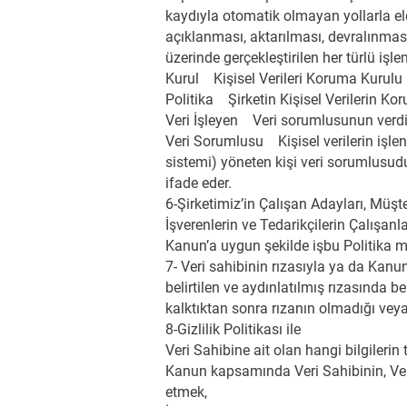
kaydıyla otomatik olmayan yollarla el
açıklanması, aktarılması, devralınması,
üzerinde gerçekleştirilen her türlü işle
Kurul Kişisel Verileri Koruma Kurulu
Politika Şirketin Kişisel Verilerin Kor
Veri İşleyen Veri sorumlusunun verdiği
Veri Sorumlusu Kişisel verilerin işlenm
sistemi) yöneten kişi veri sorumlusudu
ifade eder.
6-Şirketimiz’in Çalışan Adayları, Müşteri
İşverenlerin ve Tedarikçilerin Çalışanlar
Kanun’a uygun şekilde işbu Politika 
7- Veri sahibinin rızasıyla ya da Kanun’
belirtilen ve aydınlatılmış rızasında b
kalktıktan sonra rızanın olmadığı veya 
8-Gizlilik Politikası ile
Veri Sahibine ait olan hangi bilgilerin
Kanun kapsamında Veri Sahibinin, Veri
etmek,