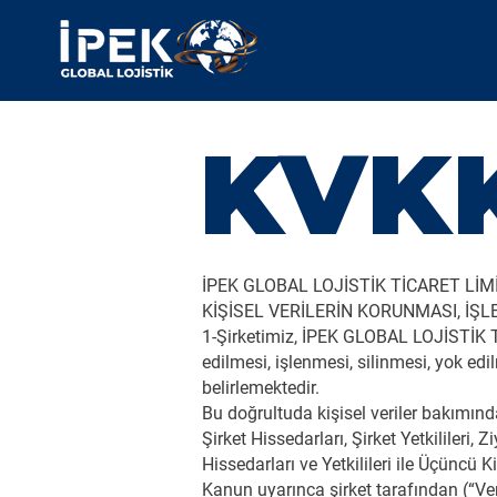
KVK
İPEK GLOBAL LOJİSTİK TİCARET LİM
KİŞİSEL VERİLERİN KORUNMASI, İŞLE
1-Şirketimiz, İPEK GLOBAL LOJİSTİK TİC
edilmesi, işlenmesi, silinmesi, yok ed
belirlemektedir.
Bu doğrultuda kişisel veriler bakımın
Şirket Hissedarları, Şirket Yetkilileri, 
Hissedarları ve Yetkilileri ile Üçüncü K
Kanun uyarınca şirket tarafından (“Ver