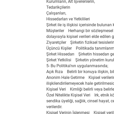
Kurumların, Alt İşverenlerin,
Tedarikçilerin
Çalışanları,
Hissedarları ve Yetkilileri
Şirket ile iş ilişkisi içerisinde bulunan 
Müşteriler Herhangi bir sözleşmesel il
dolayısıyla kişisel verileri elde edilen g
Ziyaretçiler Şirketin fiziksel tesisleri
Üçüncü Kişiler Politikada tanımlanmam
Şirket Hissedarı Şirketin hissedarı ger
Şirket Yetkilisi Şirketin yönetim kurulu
5- Bu Politika’nın uygulanmasında;
Açık Rıza Belirli bir konuya ilişkin, b
Anonim Hale Getirme Kişisel verilerin, b
ilişkilendirilemeyecek hale getirilmesid
Kişisel Veri Kimliği belirli veya belirlen
Özel Nitelikte Kişisel Veri Irk, etnik k
sendika üyeliği, sağlık, cinsel hayat, ce
verilerdir.
Kişisel Verinin İşlenmesi Kişisel ver