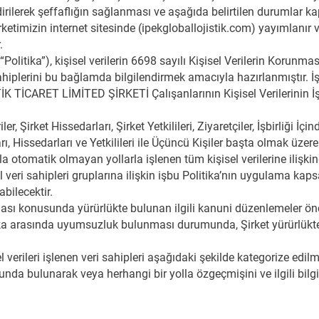
ndirilerek şeffaflığın sağlanması ve aşağıda belirtilen durumlar k
irketimizin internet sitesinde (ipekgloballojistik.com) yayımlanır ve
.
 (“Politika”), kişisel verilerin 6698 sayılı Kişisel Verilerin Koru
ahiplerini bu bağlamda bilgilendirmek amacıyla hazırlanmıştır. İş
K TİCARET LİMİTED ŞİRKETİ Çalışanlarının Kişisel Verilerinin İşl
er, Şirket Hissedarları, Şirket Yetkilileri, Ziyaretçiler, İşbirliği 
arı, Hissedarları ve Yetkilileri ile Üçüncü Kişiler başta olmak üze
 otomatik olmayan yollarla işlenen tüm kişisel verilerine ilişkind
el veri sahipleri gruplarına ilişkin işbu Politika’nın uygulama ka
abilecektir.
nması konusunda yürürlükte bulunan ilgili kanuni düzenlemeler ön
ika arasında uyumsuzluk bulunması durumunda, Şirket yürürlükt
 verileri işlenen veri sahipleri aşağıdaki şekilde kategorize edilmi
a bulunarak veya herhangi bir yolla özgeçmişini ve ilgili bilgiler