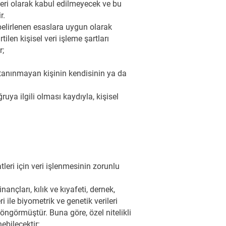
veri olarak kabul edilmeyecek ve bu
r.
 belirlenen esaslara uygun olarak
ilen kişisel veri işleme şartları
r;
 tanınmayan kişinin kendisinin ya da
ya ilgili olması kaydıyla, kişisel
eri için veri işlenmesinin zorunlu
nançları, kılık ve kıyafeti, dernek,
i ile biyometrik ve genetik verileri
 öngörmüştür. Buna göre, özel nitelikli
ebilecektir: