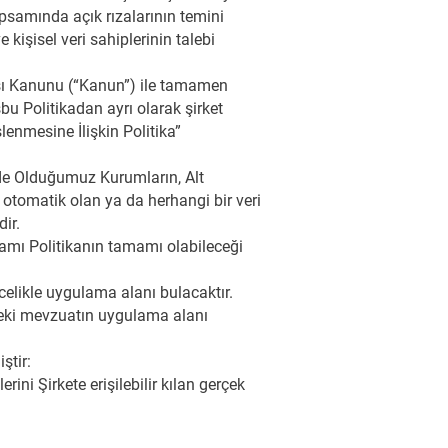
apsamında açık rızalarının temini
 kişisel veri sahiplerinin talebi
nması Kanunu (“Kanun”) ile tamamen
bu Politikadan ayrı olarak şirket
enmesine İlişkin Politika”
İçinde Olduğumuz Kurumların, Alt
re otomatik olan ya da herhangi bir veri
ir.
psamı Politikanın tamamı olabileceği
celikle uygulama alanı bulacaktır.
eki mevzuatın uygulama alanı
ştir:
ini Şirkete erişilebilir kılan gerçek