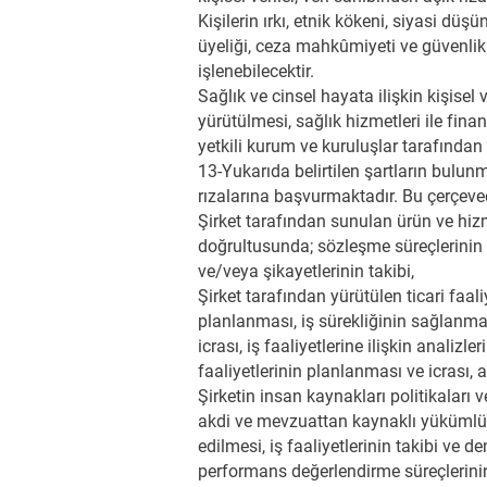
Kişilerin ırkı, etnik kökeni, siyasi düşü
üyeliği, ceza mahkûmiyeti ve güvenlik te
işlenebilecektir.
Sağlık ve cinsel hayata ilişkin kişisel
yürütülmesi, sağlık hizmetleri ile fi
yetkili kurum ve kuruluşlar tarafından 
13-Yukarıda belirtilen şartların bulunm
rızalarına başvurmaktadır. Bu çerçeved
Şirket tarafından sunulan ürün ve hizm
doğrultusunda; sözleşme süreçlerinin ta
ve/veya şikayetlerinin takibi,
Şirket tarafından yürütülen ticari faali
planlanması, iş sürekliğinin sağlanması
icrası, iş faaliyetlerine ilişkin analizle
faaliyetlerinin planlanması ve icrası, 
Şirketin insan kaynakları politikaları
akdi ve mevzuattan kaynaklı yükümlülükl
edilmesi, iş faaliyetlerinin takibi ve 
performans değerlendirme süreçlerinin 