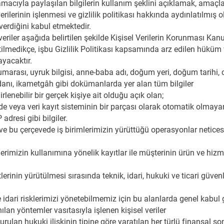
amacıyla paylaşılan bilgilerin kullanım şeklini açıklamak, amaçl
l verilerinin işlenmesi ve gizlilik politikası hakkında aydınlatılmış
verdiğini kabul etmektedir.
veriler aşağıda belirtilen şekilde Kişisel Verilerin Korunması K
irtilmedikçe, işbu Gizlilik Politikası kapsamında arz edilen hüküm
ayacaktır.
arası, uyruk bilgisi, anne-baba adı, doğum yeri, doğum tarihi, c
anı, ikametgâh gibi dokümanlarda yer alan tüm bilgiler
irlenebilir bir gerçek kişiye ait olduğu açık olan;
veya veri kayıt sisteminin bir parçası olarak otomatik olmayan
adresi gibi bilgiler.
ve bu çerçevede iş birimlerimizin yürüttüğü operasyonlar neticesi
rimizin kullanımına yönelik kayıtlar ile müşterinin ürün ve hizmet
lerinin yürütülmesi sırasında teknik, idari, hukuki ve ticari güven
e idari risklerimizi yönetebilmemiz için bu alanlarda genel kabul
lan yöntemler vasıtasıyla işlenen kişisel veriler
kurulan hukuki ilişkinin tipine göre yaratılan her türlü finansal so