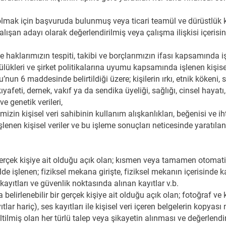
olmak için başvuruda bulunmuş veya ticari teamül ve dürüstlük ku
ışan adayı olarak değerlendirilmiş veya çalışma ilişkisi içerisinde
aklarımızın tespiti, takibi ve borçlarımızın ifası kapsamında işl
lükleri ve şirket politikalarına uyumu kapsamında işlenen kişisel
un 6 maddesinde belirtildiği üzere; kişilerin ırkı, etnik kökeni, si
kıyafeti, dernek, vakıf ya da sendika üyeliği, sağlığı, cinsel haya
 ve genetik verileri,
in kişisel veri sahibinin kullanım alışkanlıkları, beğenisi ve iht
enen kişisel veriler ve bu işleme sonuçları neticesinde yaratıla
r gerçek kişiye ait olduğu açık olan; kısmen veya tamamen otomatik
e işlenen; fiziksel mekana girişte, fiziksel mekanın içerisinde ka
a kayıtları ve güvenlik noktasında alınan kayıtlar v.b.
a belirlenebilir bir gerçek kişiye ait olduğu açık olan; fotoğraf v
ar hariç), ses kayıtları ile kişisel veri içeren belgelerin kopyası n
lmiş olan her türlü talep veya şikayetin alınması ve değerlendiril