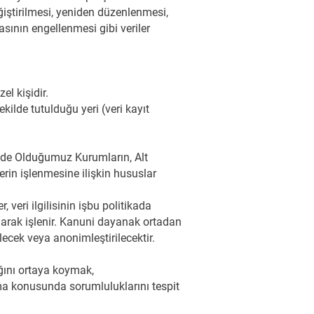
iştirilmesi, yeniden düzenlenmesi,
masının engellenmesi gibi veriler
l kişidir.
kilde tutulduğu yeri (veri kayıt
 İçinde Olduğumuz Kurumların, Alt
ilerin işlenmesine ilişkin hususlar
 veri ilgilisinin işbu politikada
 olarak işlenir. Kanuni dayanak ortadan
lecek veya anonimleştirilecektir.
ığını ortaya koymak,
ma konusunda sorumluluklarını tespit