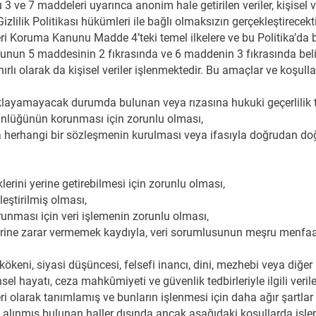
3 ve 7 maddeleri uyarınca anonim hale getirilen veriler, kişisel 
 Gizlilik Politikası hükümleri ile bağlı olmaksızın gerçekleştirecekti
leri Koruma Kanunu Madde 4’teki temel ilkelere ve bu Politika’da
anunun 5 maddesinin 2 fıkrasında ve 6 maddenin 3 fıkrasında belirt
ırlı olarak da kişisel veriler işlenmektedir. Bu amaçlar ve koşulla
açıklayamayacak durumda bulunan veya rızasına hukuki geçerlilik
ünlüğünün korunması için zorunlu olması,
a herhangi bir sözleşmenin kurulması veya ifasıyla doğrudan doğru
rini yerine getirebilmesi için zorunlu olması,
leştirilmiş olması,
orunması için veri işlemenin zorunlu olması,
erine zarar vermemek kaydıyla, veri sorumlusunun meşru menfaatl
 kökeni, siyasi düşüncesi, felsefi inancı, dini, mezhebi veya diğer i
sel hayatı, ceza mahkûmiyeti ve güvenlik tedbirleriyle ilgili veriler
veri olarak tanımlamış ve bunların işlenmesi için daha ağır şartlar
ıza alınmış bulunan haller dışında ancak aşağıdaki koşullarda işlen