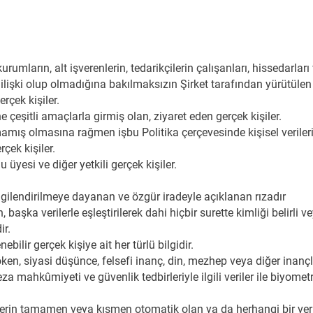
kurumların, alt işverenlerin, tedarikçilerin çalışanları, hissedarları v
işki olup olmadığına bakılmaksızın Şirket tarafından yürütülen f
erçek kişiler.
ne çeşitli amaçlarla girmiş olan, ziyaret eden gerçek kişiler.
ış olmasına rağmen işbu Politika çerçevesinde kişisel verileri i
çek kişiler.
 üyesi ve diğer yetkili gerçek kişiler.
ilgilendirilmeye dayanan ve özgür iradeyle açıklanan rızadır
aşka verilerle eşleştirilerek dahi hiçbir surette kimliği belirli vey
ir.
ebilir gerçek kişiye ait her türlü bilgidir.
öken, siyasi düşünce, felsefi inanç, din, mezhep veya diğer inançla
za mahkûmiyeti ve güvenlik tedbirleriyle ilgili veriler ile biyometri
ilerin tamamen veya kısmen otomatik olan ya da herhangi bir ver