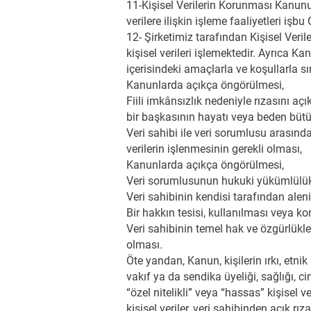
11-Kişisel Verilerin Korunması Kanunu 
verilere ilişkin işleme faaliyetleri işbu
12- Şirketimiz tarafından Kişisel Veri
kişisel verileri işlemektedir. Ayrıca K
içerisindeki amaçlarla ve koşullarla sın
Kanunlarda açıkça öngörülmesi,
Fiili imkânsızlık nedeniyle rızasını 
bir başkasının hayatı veya beden büt
Veri sahibi ile veri sorumlusu arasınd
verilerin işlenmesinin gerekli olması,
Kanunlarda açıkça öngörülmesi,
Veri sorumlusunun hukuki yükümlülükle
Veri sahibinin kendisi tarafından aleni
Bir hakkın tesisi, kullanılması veya k
Veri sahibinin temel hak ve özgürlükl
olması.
Öte yandan, Kanun, kişilerin ırkı, etnik
vakıf ya da sendika üyeliği, sağlığı, cin
“özel nitelikli” veya “hassas” kişisel 
kişisel veriler, veri sahibinden açık r