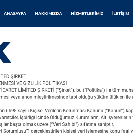
ANASAYFA
HAKKIMIZDA
HİZMETLERİMİZ
İLETİŞİM
K
İTED ŞİRKETİ
NMESİ VE GİZLİLİK POLİTİKASI
ARET LİMİTED ŞİRKETİ (“Şirket”), bu (“Politika”) ile tüm muhatap
ilmesi veya anonimleştirilmesinde tabi olduğu yükümlülükleri ile 
dan 6698 sayılı Kişisel Verilerin Korunması Kanunu (“Kanun”) ka
Ziyaretçiler, İşbirliği İçinde Olduğumuz Kurumların, Alt İşverenlerin
işiler başta olmak üzere (“Veri Sahibi”) sıfatına sahiptir.
i Sorumlusu”) gerçekleştirilen kişisel veri işlemesine konu faaliy