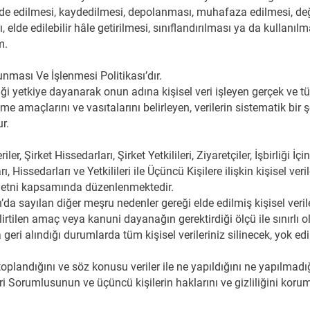
de edilmesi, kaydedilmesi, depolanması, muhafaza edilmesi, değ
 elde edilebilir hâle getirilmesi, sınıflandırılması ya da kullanıl
m.
unması Ve İşlenmesi Politikası’dır.
 yetkiye dayanarak onun adına kişisel veri işleyen gerçek ve tüze
e amaçlarını ve vasıtalarını belirleyen, verilerin sistematik bir şe
r.
ler, Şirket Hissedarları, Şirket Yetkilileri, Ziyaretçiler, İşbirliği
ı, Hissedarları ve Yetkilileri ile Üçüncü Kişilere ilişkin kişisel ver
metni kapsamında düzenlenmektedir.
da sayılan diğer meşru nedenler gereği elde edilmiş kişisel veriler,
elirtilen amaç veya kanuni dayanağın gerektirdiği ölçü ile sınırlı
geri alındığı durumlarda tüm kişisel verileriniz silinecek, yok edi
 toplandığını ve söz konusu veriler ile ne yapıldığını ne yapılmad
 Sorumlusunun ve üçüncü kişilerin haklarını ve gizliliğini koru