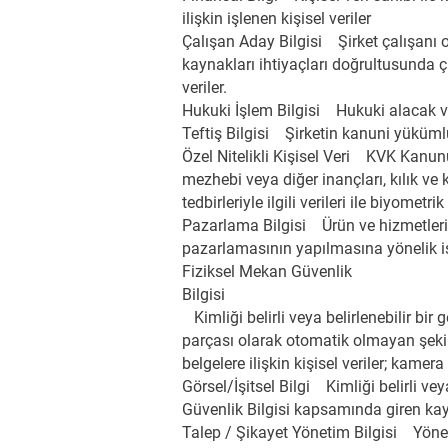
ilişkin işlenen kişisel veriler
Çalışan Aday Bilgisi Şirket çalışanı 
kaynakları ihtiyaçları doğrultusunda çal
veriler.
Hukuki İşlem Bilgisi Hukuki alacak ve h
Teftiş Bilgisi Şirketin kanuni yükümlü
Özel Nitelikli Kişisel Veri KVK Kanunu’n
mezhebi veya diğer inançları, kılık ve 
tedbirleriyle ilgili verileri ile biyometrik
Pazarlama Bilgisi Ürün ve hizmetlerimiz
pazarlamasının yapılmasına yönelik işl
Fiziksel Mekan Güvenlik
Bilgisi
Kimliği belirli veya belirlenebilir bi
parçası olarak otomatik olmayan şekild
belgelere ilişkin kişisel veriler; kamer
Görsel/İşitsel Bilgi Kimliği belirli vey
Güvenlik Bilgisi kapsamında giren kayıtl
Talep / Şikayet Yönetim Bilgisi Yönelti