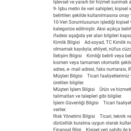
İşlevsel ve yararlı bir hizmet sunmak 
9- İşbu metin ile veri sahipleri, kişise
belirtilen şekilde kullanılmasına onay 
10-Veri Sorumlusunun işlediği kişisel 
kategorize edilmiştir. Aksi açıkça bel
ifadesi aşağıda yer alan bilgileri kaps
Kimlik Bilgisi Ad-soyad, TC Kimlik num
olmamak kaydıyla; ehliyet, nüfus cüzd
İletişim Bilgisi Kimliği belirli veya bel
kısmen veya tamamen otomatik şekilde 
adres, e- mail adresi, faks numarası, IP 
Müşteri Bilgisi Ticari faaliyetlerimiz 
üretilen bilgiler.
Müşteri İşlem Bilgisi Ürün ve hizmetle
talimatları ve talepleri gibi bilgiler.
İşlem Güvenliği Bilgisi Ticari faaliyet
veriler.
Risk Yönetimi Bilgisi Ticari, teknik v
dürüstlük kuralına uygun olarak kullanı
Finansal Bilgi Kişisel veri sahibi ile 