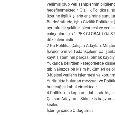
verilmiş olup veri sahiplerinin bilgile
hedeflenmektedir. Gizlilik Politikası, ş
üzerine ilgili kişilerin erişimine sunulur
Bu doğrultuda, işbu Gizlilik Politikası
uyumlu bir şekilde işlenmesi ve veri s
çalışanları için “ İPEK GLOBAL LOJİSTİ
düzenlenmiştir.
2-Bu Politika; Çalışan Adayları, Müşteril
İşverenlerin ve Tedarikçilerin Çalışanl
kayıt sisteminin parçası olmak kaydıyla
Yukarıda belirtilen kategorilerde kişis
gibi yalnızca bir kısım hükümleri de ol
3-Kişisel verilerin işlenmesi ve koru
Yürürlükte bulunan mevzuat ve Polit
bulacağını kabul etmektedir.
4-Politika’nın kapsamı dahilinde kişisel
Çalışan Adayları Şirkete iş başvurusund
kişiler.
İşbirliği içinde Olduğumuz